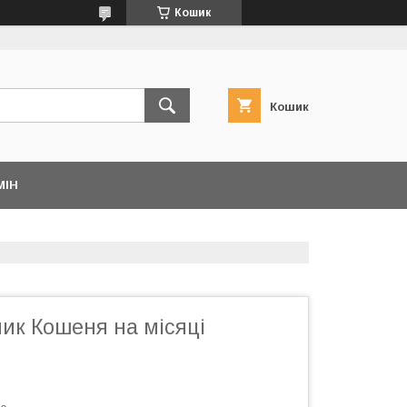
Кошик
Кошик
МІН
ик Кошеня на місяці