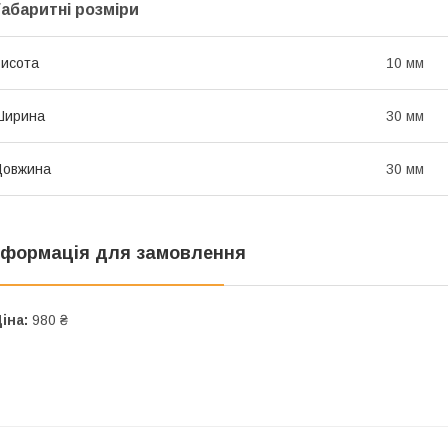
Габаритні розміри
исота
10 мм
Ширина
30 мм
Довжина
30 мм
нформація для замовлення
іна:
980 ₴