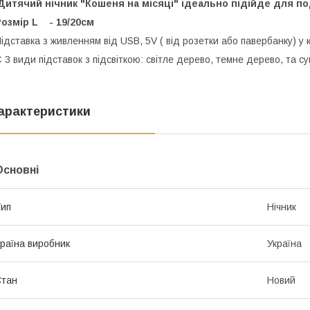
Дитячий нічник
"Кошеня на місяці" ідеально підійде для п
озмір L - 19/20см
ідставка з живленням від USB, 5V ( від розетки або павербанку) у 
 3 види підставок з підсвіткою: світле дерево, темне дерево, та с
арактеристики
Основні
ип
Нічник
раїна виробник
Україна
Стан
Новий