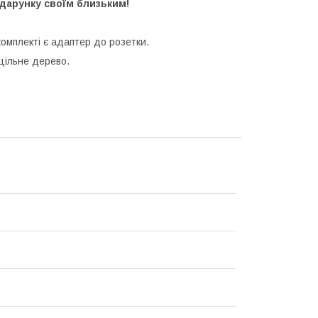
одарунку своїм близьким!
комплекті є адаптер до розетки.
уцільне дерево.