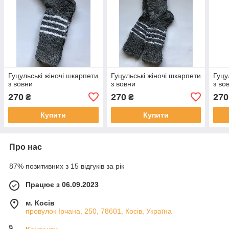
Гуцульські жіночі шкарпети
Гуцульські жіночі шкарпети
Гуцу
з вовни
з вовни
з во
270
270
270
₴
₴
Купити
Купити
Про нас
87% позитивних з 15 відгуків за рік
Працює з 06.09.2023
м. Косів
провулок Ірчана, 250, 78601, Косів, Україна