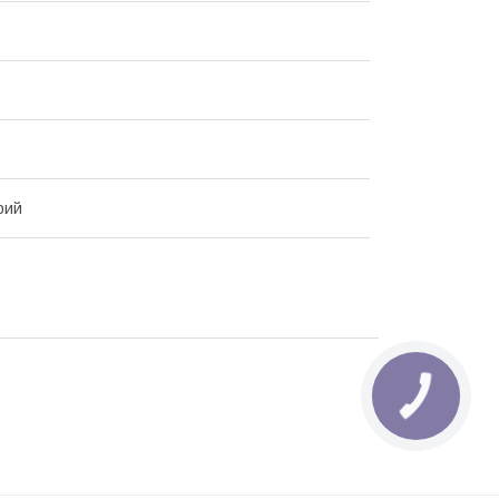
рий
КНОПКА
ЗВ'ЯЗКУ