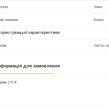
Сезон
Зима
ип тканини
Вовна
Користувацькі характеристики
олір
Світло-сі
нформація для замовлення
іна:
270 ₴