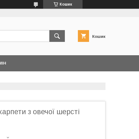
Кошик
Кошик
МІН
карпети з овечої шерсті