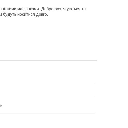
оманітними малюнками. Добре розтягуються та
и будуть носитися довго.
ки