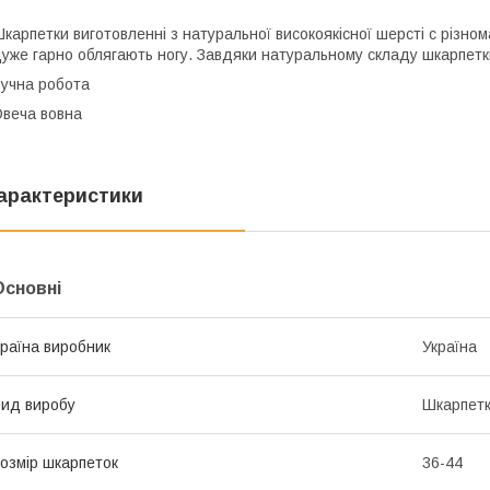
карпетки виготовленні з натуральної високоякісної шерсті с різн
уже гарно облягають ногу. Завдяки натуральному складу шкарпетк
учна робота
веча вовна
арактеристики
Основні
раїна виробник
Україна
ид виробу
Шкарпет
озмір шкарпеток
36-44