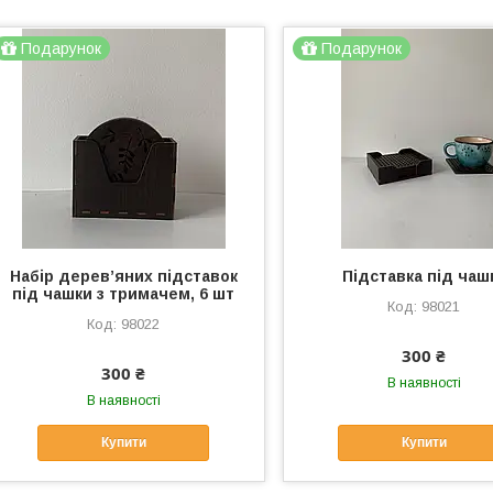
Подарунок
Подарунок
Набір дерев’яних підставок
Підставка під чаш
під чашки з тримачем, 6 шт
98021
98022
300 ₴
300 ₴
В наявності
В наявності
Купити
Купити