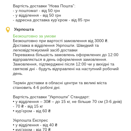
Вартість доставки “Нова Пошта”:

- у поштомат - від 50 грн

- у відділення - від 50 грн

- адресна доставка кур’єром - від 85 грн
Укрпошта
Безкоштовно за умови
Безкоштовно при вартості замовлення від 3000 ₴.
Доставка в відділення Укрпошти. Швидкий та 
легковідстежуємий засіб доставки

Переважна більшість замовлень оформлених до 12:00 
відправляється в день оформлення замовлення. 
Замовлення, підтверджені після 12:00 чи у вихідні та 
святкові дні - будуть відправлені на наступний робочий 
день.

Термін доставки в обласні центри та великі міста 
становить 4-6 робочі дні. 

Вартість доставки “Укрпошти” Стандарт:

• у відділення – 30₴ – до 15 кг, не більше 70 см (3-6 днів)

- 70 ₴ - від 15 кг

• кур'єром - від 60 ₴

Укрпошта Експрес

• у відділення - від 40 ₴

• курʼєром - від 70 ₴